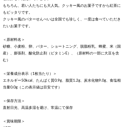
もちろん、若い人たちにも大人気。クッキー風のお菓子ですから紅茶に
もピッタリです。
クッキー風のバターせんべいは全国でも珍しく、一度は食べていただき
たいお菓子です。
＜原材料名＞
砂糖、小麦粉、卵、バター、ショートニング、脱脂粉乳、蜂蜜、米（国
産）、膨張剤、酸化防止剤（ビタミンE）、（原材料の一部に大豆を含
む）
＜栄養成分表示（1枚当たり）＞
エネルギー50kcal、たんぱく質0.9g、脂質1.2g、炭水化物9.0g、食塩相
当量0.0g（この表示値は目安です）
＜保存方法＞
直射日光、高温多湿を避け、常温にて保存
＜賞味期限＞