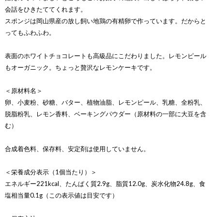
会話をひきたててくれます。
スポンジは岡山県産の放し飼い地鶏の有精卵で作っています。だからと
ってもふわふわ。
表面のホワイトチョコレートも高級品にこだわりました。レモンピール
もオーガニック。ちょっと贅沢なレモンケーキです。
＜原材料名＞
卵、小麦粉、砂糖、バター、植物油脂、レモンピール、乳糖、全粉乳、
脱脂粉乳、レモン香料、ベーキングパウダー（原材料の一部に大豆を含
む）
合成着色料、保存料、安定剤は使用していません。
＜栄養成分表示（1個当たり）＞
エネルギー221kcal、たんぱく質2.9g、脂質12.0g、炭水化物24.8g、食
塩相当量0.1g（この表示値は目安です）