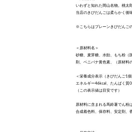
いわずと知れた岡山名物。桃太
当店のきびだんごは柔らかく後
※こちらはプレーンきびだんご
＜原材料名＞
砂糖、麦芽糖、水飴、もち粉（
剤、ベニバナ黄色素、（原材料
＜栄養成分表示（きびだんご1
エネルギー46kcal、たんぱく質0.
（この表示値は目安です）
原材料に含まれる馬鈴薯でん粉
合成着色料、保存料、安定剤、