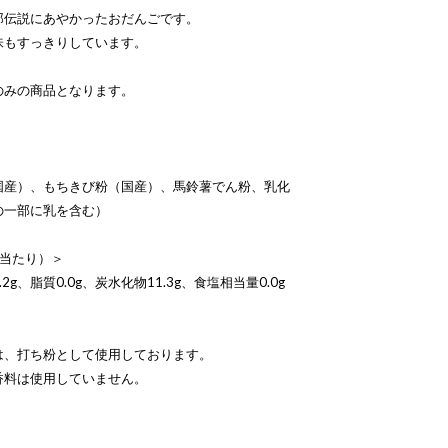
郎伝説にあやかったおだんごです。
味もすっきりしています。
のみの商品となります。
国産）、もちきび粉（国産）、馬鈴薯でん粉、乳化
の一部に乳を含む）
個当たり）＞
2g、脂質0.0g、炭水化物11.3g、食塩相当量0.0g
は、打ち粉として使用しております。
香料は使用していません。