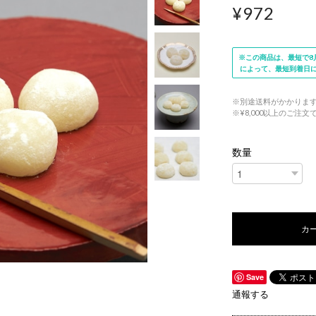
¥972
※この商品は、最短で8月
によって、最短到着日
※別途送料がかかりま
※¥8,000以上のご注
数量
カ
Save
通報する